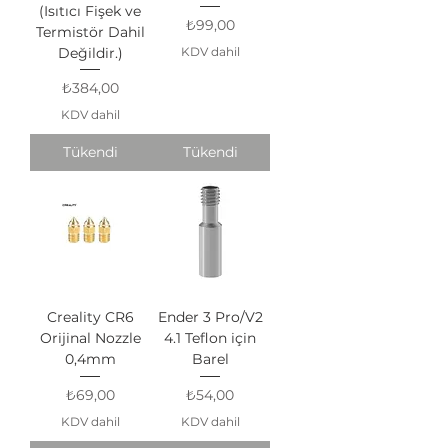
(Isıtıcı Fişek ve
Fiyat
₺99,00
Termistör Dahil
Değildir.)
KDV dahil
Fiyat
₺384,00
KDV dahil
Tükendi
Tükendi
Creality CR6
Ender 3 Pro/V2
Orijinal Nozzle
4.1 Teflon için
0,4mm
Barel
Fiyat
Fiyat
₺69,00
₺54,00
KDV dahil
KDV dahil