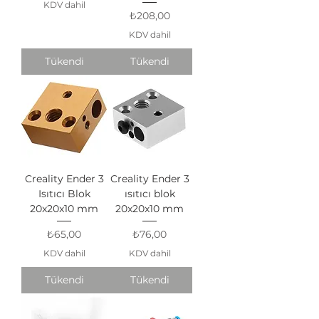
KDV dahil
Fiyat
₺208,00
KDV dahil
Tükendi
Tükendi
Creality Ender 3
Creality Ender 3
Isıtıcı Blok
ısıtıcı blok
20x20x10 mm
20x20x10 mm
Fiyat
Fiyat
₺65,00
₺76,00
KDV dahil
KDV dahil
Tükendi
Tükendi