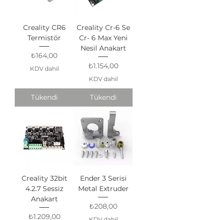
Creality CR6
Creality Cr-6 Se
Termistör
Cr- 6 Max Yeni
Nesil Anakart
Fiyat
₺164,00
Fiyat
₺1.154,00
KDV dahil
KDV dahil
Tükendi
Tükendi
Creality 32bit
Ender 3 Serisi
4.2.7 Sessiz
Metal Extruder
Anakart
Fiyat
₺208,00
Fiyat
₺1.209,00
KDV dahil