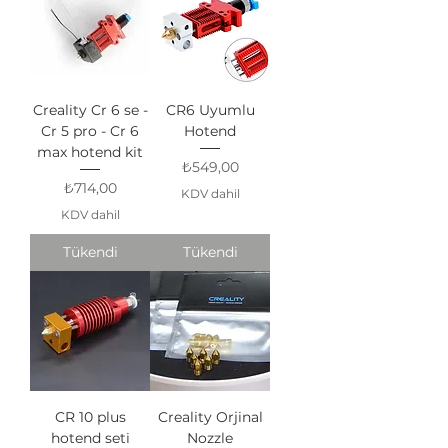
Creality Cr 6 se -
CR6 Uyumlu
Cr 5 pro - Cr 6
Hotend
max hotend kit
Fiyat
₺549,00
Fiyat
₺714,00
KDV dahil
KDV dahil
Tükendi
Tükendi
CR 10 plus
Creality Orjinal
hotend seti
Nozzle