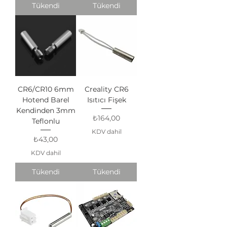
Tükendi
Tükendi
CR6/CR10 6mm
Creality CR6
Hotend Barel
Isıtıcı Fişek
Kendinden 3mm
Fiyat
₺164,00
Teflonlu
KDV dahil
Fiyat
₺43,00
KDV dahil
Tükendi
Tükendi