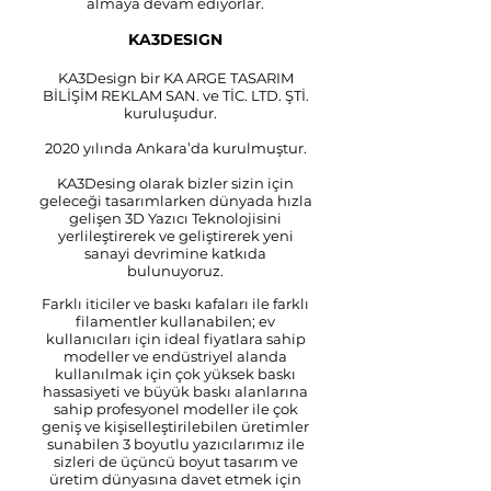
almaya devam ediyorlar.
KA3DESIGN
KA3Design bir KA ARGE TASARIM
BİLİŞİM REKLAM SAN. ve TİC. LTD. ŞTİ.
kuruluşudur.
2020 yılında Ankara’da kurulmuştur.
KA3Desing olarak bizler sizin için
geleceği tasarımlarken dünyada hızla
gelişen 3D Yazıcı Teknolojisini
yerlileştirerek ve geliştirerek yeni
sanayi devrimine katkıda
bulunuyoruz.
Farklı iticiler ve baskı kafaları ile farklı
filamentler kullanabilen; ev
kullanıcıları için ideal fiyatlara sahip
modeller ve endüstriyel alanda
kullanılmak için çok yüksek baskı
hassasiyeti ve büyük baskı alanlarına
sahip profesyonel modeller ile çok
geniş ve kişiselleştirilebilen üretimler
sunabilen 3 boyutlu yazıcılarımız ile
sizleri de üçüncü boyut tasarım ve
üretim dünyasına davet etmek için