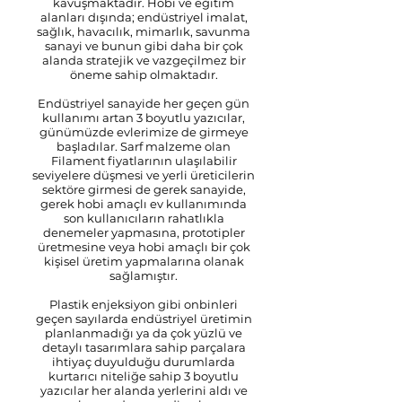
kavuşmaktadır. Hobi ve eğitim
alanları dışında; endüstriyel imalat,
sağlık, havacılık, mimarlık, savunma
sanayi ve bunun gibi daha bir çok
alanda stratejik ve vazgeçilmez bir
öneme sahip olmaktadır.
Endüstriyel sanayide her geçen gün
kullanımı artan 3 boyutlu yazıcılar,
günümüzde evlerimize de girmeye
başladılar. Sarf malzeme olan
Filament fiyatlarının ulaşılabilir
seviyelere düşmesi ve yerli üreticilerin
sektöre girmesi de gerek sanayide,
gerek hobi amaçlı ev kullanımında
son kullanıcıların rahatlıkla
denemeler yapmasına, prototipler
üretmesine veya hobi amaçlı bir çok
kişisel üretim yapmalarına olanak
sağlamıştır.
Plastik enjeksiyon gibi onbinleri
geçen sayılarda endüstriyel üretimin
planlanmadığı ya da çok yüzlü ve
detaylı tasarımlara sahip parçalara
ihtiyaç duyulduğu durumlarda
kurtarıcı niteliğe sahip 3 boyutlu
yazıcılar her alanda yerlerini aldı ve