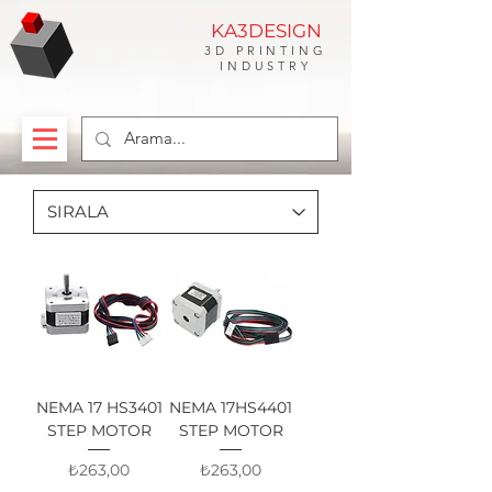
KA3DESIGN
3D PRINTING
INDUSTRY
NEMA 17 HS3401
NEMA 17HS4401
STEP MOTOR
STEP MOTOR
Fiyat
Fiyat
₺263,00
₺263,00