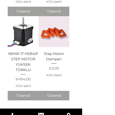
KDV dahil
KDV dahil
Tükendi
Tükendi
NEMA 17 HS8401
Step Motor
STEP MOTOR
Damperi
YÜKSEK
Fiyat
₺3,00
TORKLU
KDV dahil
Fiyat
₺494,00
KDV dahil
Tükendi
Tükendi
ÇALIŞMA SAATLERİMİZ
HAFTA İÇİ 09:30 - 18:00