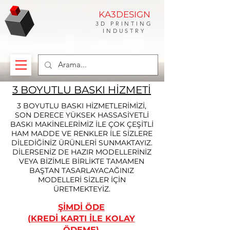
KA3DESIGN
3D PRINTING
INDUSTRY
3 BOYUTLU BASKI HİZMETİ
3 BOYUTLU BASKI HİZMETLERİMİZİ,
SON DERECE YÜKSEK HASSASİYETLİ
BASKI MAKİNELERİMİZ İLE ÇOK ÇEŞİTLİ
HAM MADDE VE RENKLER İLE SİZLERE
DİLEDİĞİNİZ ÜRÜNLERİ SUNMAKTAYIZ.
DİLERSENİZ DE HAZIR MODELLERİNİZ
VEYA BİZİMLE BİRLİKTE TAMAMEN
BAŞTAN TASARLAYACAĞINIZ
MODELLERİ SİZLER İÇİN
ÜRETMEKTEYİZ.
ŞİMDİ ÖDE
(KREDİ KARTI İLE KOLAY
ÖDEME)