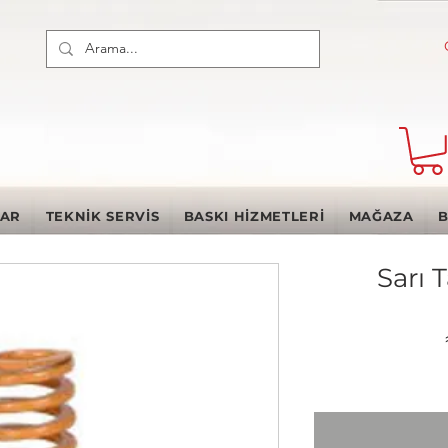
LAR
TEKNİK SERVİS
BASKI HİZMETLERİ
MAĞAZA
B
Sarı 