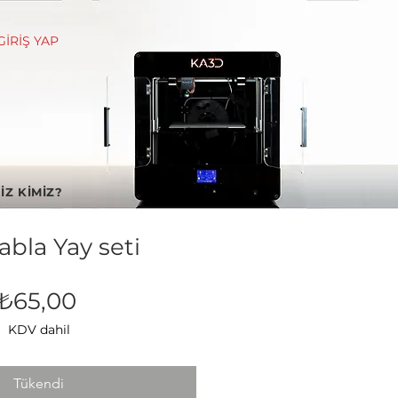
GİRİŞ YAP
İZ KİMİZ?
Tabla Yay seti
Fiyat
₺65,00
KDV dahil
Tükendi