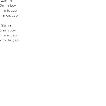
20mm
20mm boy
mm iç çap
m dış çap
25mm
25mm boy
mm iç çap
mm dış çap
TÜM HİZMETLERİMİZ
3 BOYUTLU YAZICI İMALATI
3 BOYUTLU BASKI HİZMETİ
3 BOYUTLU YAZICI TEKNİK SERVİS
YEDEK PARÇA VE AKSESUAR
0
DİJİTAL BASKI HİZMETLERİ
00
LAZER KESİM VE CNC KAZIMA
PLEKSİGLASS AYDINLATMA