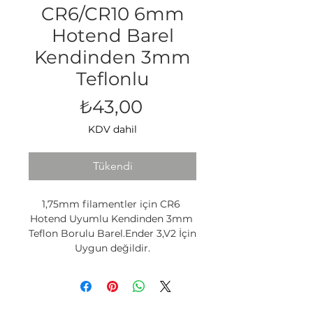
CR6/CR10 6mm
Hotend Barel
Kendinden 3mm
Teflonlu
Fiyat
₺43,00
KDV dahil
Tükendi
1,75mm filamentler için CR6 
Hotend Uyumlu Kendinden 3mm 
Teflon Borulu Barel.Ender 3,V2 İçin 
Uygun değildir.