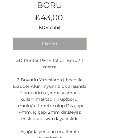
BORU
Fiyat
₺43,00
KDV dahil
Tükendi
3D Printer PFTE Teflon Boru / 1
metre
3 Boyutlu Yazıcılarda j-head ile
Exruder Alüminyum blok arasında
filamentin taşınması amaçlı
kullanılmaktadır. Tüp(boru)
uzunluğu 1 metre olup Dış çapı
4mm, iç çapı 2mm dir.Beyaz
renkli olup ısıya dayanıklıdır.
Aşağıda yer alan ürünler ile