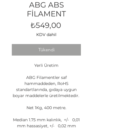
ABG ABS
FİLAMENT
Fiyat
₺549,00
KDV dahil
Tükendi
Yerli Üretim
ABG Filamentler saf
hammaddeden, RoHS
standartlarında, gıdaya uygun
boyar maddelerle üretilmektedir.
Net 1Kg, 400 metre.
Median 1.75 mm kalınlık, +/-
0,01
mm hassasiyet, +/-
0,02 mm