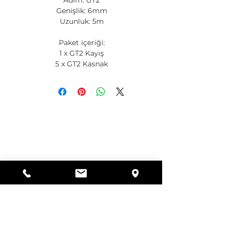
Adım: GT2
Genişlik: 6mm
Uzunluk: 5m
Paket içeriği:
1 x GT2 Kayış
5 x GT2 Kasnak